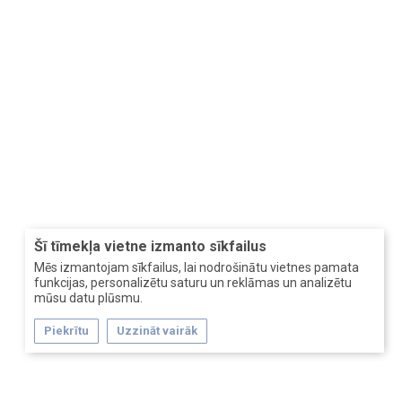
Šī tīmekļa vietne izmanto sīkfailus
Mēs izmantojam sīkfailus, lai nodrošinātu vietnes pamata
funkcijas, personalizētu saturu un reklāmas un analizētu
mūsu datu plūsmu.
Piekrītu
Uzzināt vairāk