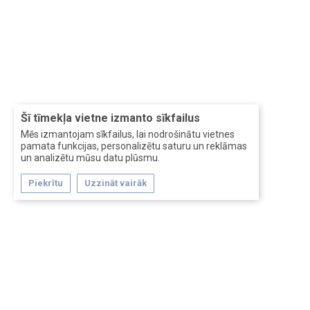
Šī tīmekļa vietne izmanto sīkfailus
Mēs izmantojam sīkfailus, lai nodrošinātu vietnes
pamata funkcijas, personalizētu saturu un reklāmas
un analizētu mūsu datu plūsmu.
Piekrītu
Uzzināt vairāk