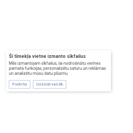
Šī tīmekļa vietne izmanto sīkfailus
Mēs izmantojam sīkfailus, lai nodrošinātu vietnes
pamata funkcijas, personalizētu saturu un reklāmas
un analizētu mūsu datu plūsmu.
Piekrītu
Uzzināt vairāk