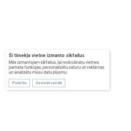
Šī tīmekļa vietne izmanto sīkfailus
Mēs izmantojam sīkfailus, lai nodrošinātu vietnes
pamata funkcijas, personalizētu saturu un reklāmas
un analizētu mūsu datu plūsmu.
Piekrītu
Uzzināt vairāk