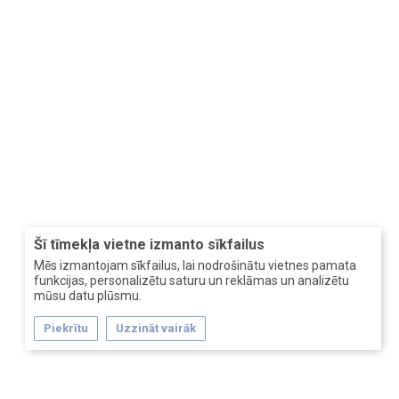
Šī tīmekļa vietne izmanto sīkfailus
Mēs izmantojam sīkfailus, lai nodrošinātu vietnes pamata
funkcijas, personalizētu saturu un reklāmas un analizētu
mūsu datu plūsmu.
Piekrītu
Uzzināt vairāk