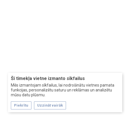
Šī tīmekļa vietne izmanto sīkfailus
Mēs izmantojam sīkfailus, lai nodrošinātu vietnes pamata
funkcijas, personalizētu saturu un reklāmas un analizētu
mūsu datu plūsmu.
Piekrītu
Uzzināt vairāk