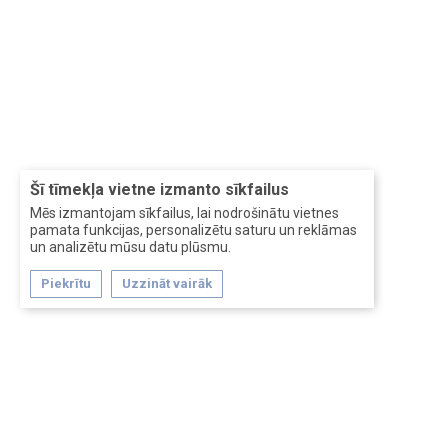
Šī tīmekļa vietne izmanto sīkfailus
Mēs izmantojam sīkfailus, lai nodrošinātu vietnes
pamata funkcijas, personalizētu saturu un reklāmas
un analizētu mūsu datu plūsmu.
Piekrītu
Uzzināt vairāk