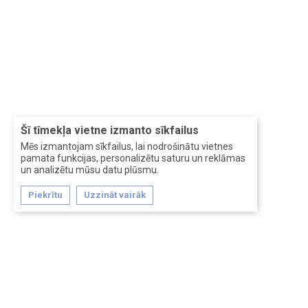
Šī tīmekļa vietne izmanto sīkfailus
Mēs izmantojam sīkfailus, lai nodrošinātu vietnes
pamata funkcijas, personalizētu saturu un reklāmas
un analizētu mūsu datu plūsmu.
Piekrītu
Uzzināt vairāk