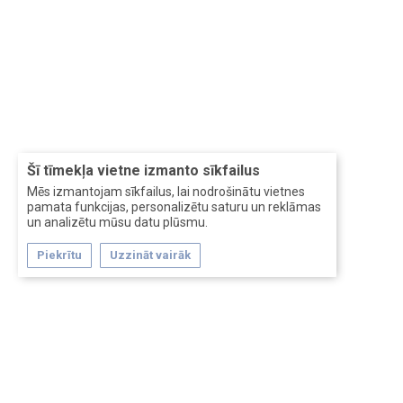
Šī tīmekļa vietne izmanto sīkfailus
Mēs izmantojam sīkfailus, lai nodrošinātu vietnes
pamata funkcijas, personalizētu saturu un reklāmas
un analizētu mūsu datu plūsmu.
Piekrītu
Uzzināt vairāk