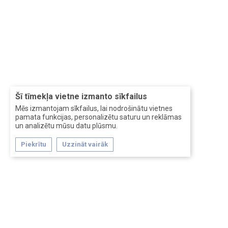
Šī tīmekļa vietne izmanto sīkfailus
Mēs izmantojam sīkfailus, lai nodrošinātu vietnes
pamata funkcijas, personalizētu saturu un reklāmas
un analizētu mūsu datu plūsmu.
Piekrītu
Uzzināt vairāk