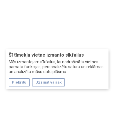
Šī tīmekļa vietne izmanto sīkfailus
Mēs izmantojam sīkfailus, lai nodrošinātu vietnes
pamata funkcijas, personalizētu saturu un reklāmas
un analizētu mūsu datu plūsmu.
Piekrītu
Uzzināt vairāk