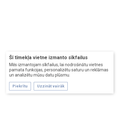
Šī tīmekļa vietne izmanto sīkfailus
Mēs izmantojam sīkfailus, lai nodrošinātu vietnes
pamata funkcijas, personalizētu saturu un reklāmas
un analizētu mūsu datu plūsmu.
Piekrītu
Uzzināt vairāk