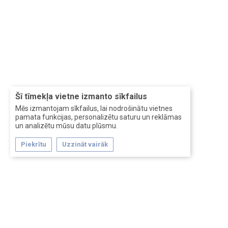
Šī tīmekļa vietne izmanto sīkfailus
Mēs izmantojam sīkfailus, lai nodrošinātu vietnes
pamata funkcijas, personalizētu saturu un reklāmas
un analizētu mūsu datu plūsmu.
Piekrītu
Uzzināt vairāk