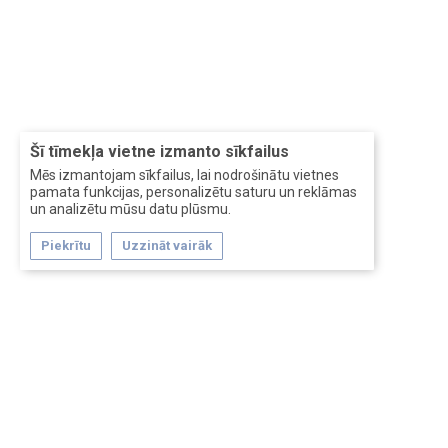
Šī tīmekļa vietne izmanto sīkfailus
Mēs izmantojam sīkfailus, lai nodrošinātu vietnes
pamata funkcijas, personalizētu saturu un reklāmas
un analizētu mūsu datu plūsmu.
Piekrītu
Uzzināt vairāk