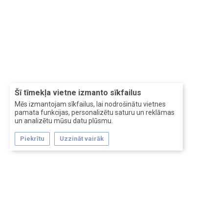
Šī tīmekļa vietne izmanto sīkfailus
Mēs izmantojam sīkfailus, lai nodrošinātu vietnes
pamata funkcijas, personalizētu saturu un reklāmas
un analizētu mūsu datu plūsmu.
Piekrītu
Uzzināt vairāk