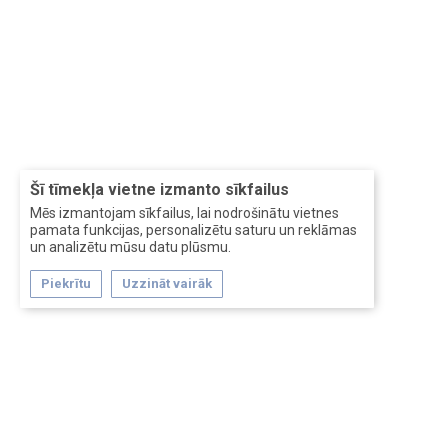
Šī tīmekļa vietne izmanto sīkfailus
Mēs izmantojam sīkfailus, lai nodrošinātu vietnes
pamata funkcijas, personalizētu saturu un reklāmas
un analizētu mūsu datu plūsmu.
Piekrītu
Uzzināt vairāk