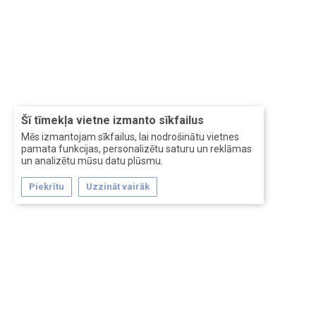
Šī tīmekļa vietne izmanto sīkfailus
Mēs izmantojam sīkfailus, lai nodrošinātu vietnes
pamata funkcijas, personalizētu saturu un reklāmas
un analizētu mūsu datu plūsmu.
Piekrītu
Uzzināt vairāk