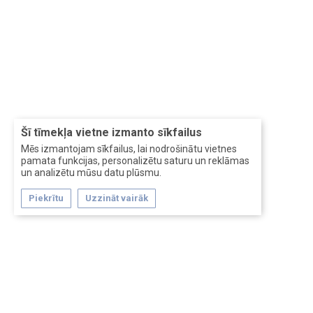
Šī tīmekļa vietne izmanto sīkfailus
Mēs izmantojam sīkfailus, lai nodrošinātu vietnes
pamata funkcijas, personalizētu saturu un reklāmas
un analizētu mūsu datu plūsmu.
Piekrītu
Uzzināt vairāk