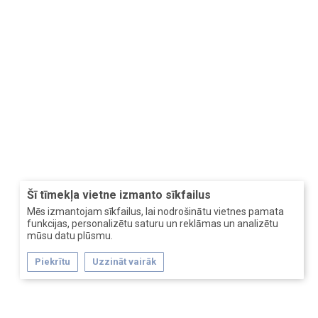
Šī tīmekļa vietne izmanto sīkfailus
Mēs izmantojam sīkfailus, lai nodrošinātu vietnes pamata
funkcijas, personalizētu saturu un reklāmas un analizētu
mūsu datu plūsmu.
Piekrītu
Uzzināt vairāk