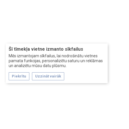
Šī tīmekļa vietne izmanto sīkfailus
Mēs izmantojam sīkfailus, lai nodrošinātu vietnes
pamata funkcijas, personalizētu saturu un reklāmas
un analizētu mūsu datu plūsmu.
Piekrītu
Uzzināt vairāk