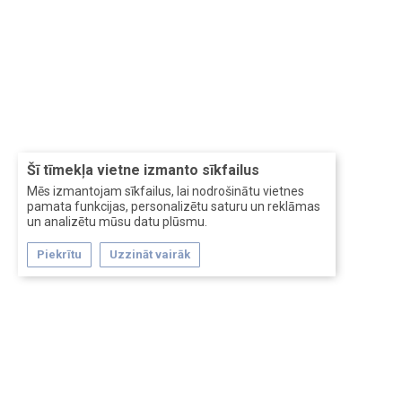
Šī tīmekļa vietne izmanto sīkfailus
Mēs izmantojam sīkfailus, lai nodrošinātu vietnes
pamata funkcijas, personalizētu saturu un reklāmas
un analizētu mūsu datu plūsmu.
Piekrītu
Uzzināt vairāk