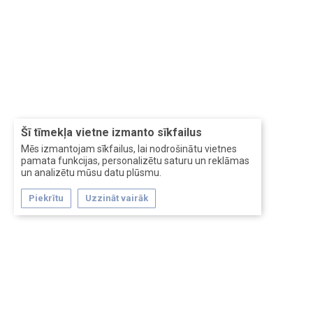
Šī tīmekļa vietne izmanto sīkfailus
Mēs izmantojam sīkfailus, lai nodrošinātu vietnes
pamata funkcijas, personalizētu saturu un reklāmas
un analizētu mūsu datu plūsmu.
Piekrītu
Uzzināt vairāk