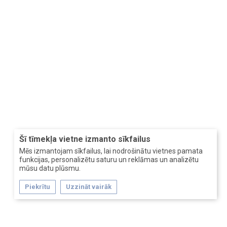
Šī tīmekļa vietne izmanto sīkfailus
Mēs izmantojam sīkfailus, lai nodrošinātu vietnes pamata
funkcijas, personalizētu saturu un reklāmas un analizētu
mūsu datu plūsmu.
Piekrītu
Uzzināt vairāk