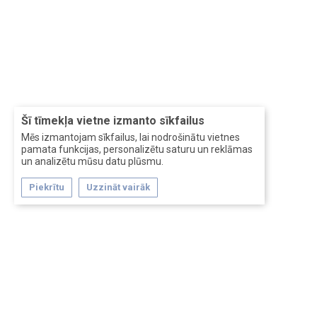
Šī tīmekļa vietne izmanto sīkfailus
Mēs izmantojam sīkfailus, lai nodrošinātu vietnes
pamata funkcijas, personalizētu saturu un reklāmas
un analizētu mūsu datu plūsmu.
Piekrītu
Uzzināt vairāk