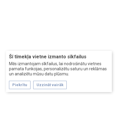
Šī tīmekļa vietne izmanto sīkfailus
Mēs izmantojam sīkfailus, lai nodrošinātu vietnes
pamata funkcijas, personalizētu saturu un reklāmas
un analizētu mūsu datu plūsmu.
Piekrītu
Uzzināt vairāk