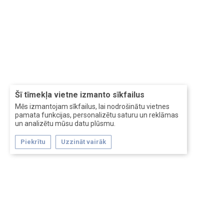
Šī tīmekļa vietne izmanto sīkfailus
Mēs izmantojam sīkfailus, lai nodrošinātu vietnes
pamata funkcijas, personalizētu saturu un reklāmas
un analizētu mūsu datu plūsmu.
Piekrītu
Uzzināt vairāk