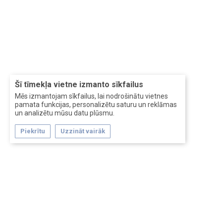
Šī tīmekļa vietne izmanto sīkfailus
Mēs izmantojam sīkfailus, lai nodrošinātu vietnes
pamata funkcijas, personalizētu saturu un reklāmas
un analizētu mūsu datu plūsmu.
Piekrītu
Uzzināt vairāk