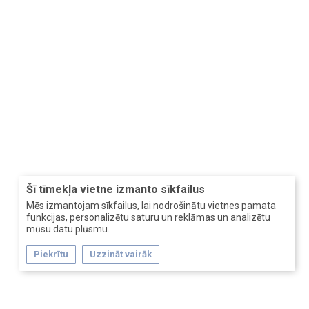
Šī tīmekļa vietne izmanto sīkfailus
Mēs izmantojam sīkfailus, lai nodrošinātu vietnes pamata
funkcijas, personalizētu saturu un reklāmas un analizētu
mūsu datu plūsmu.
Piekrītu
Uzzināt vairāk