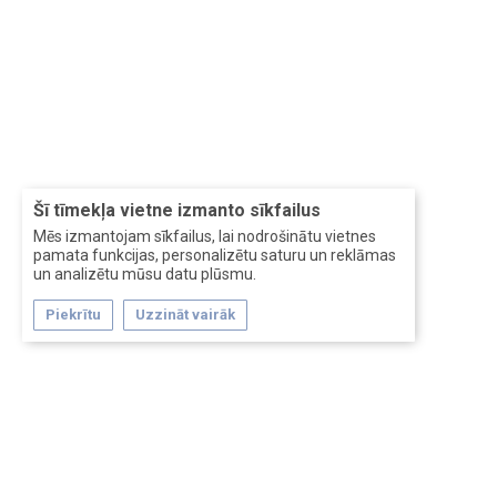
Šī tīmekļa vietne izmanto sīkfailus
Mēs izmantojam sīkfailus, lai nodrošinātu vietnes
pamata funkcijas, personalizētu saturu un reklāmas
un analizētu mūsu datu plūsmu.
Piekrītu
Uzzināt vairāk