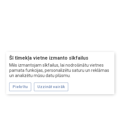
Šī tīmekļa vietne izmanto sīkfailus
Mēs izmantojam sīkfailus, lai nodrošinātu vietnes
pamata funkcijas, personalizētu saturu un reklāmas
un analizētu mūsu datu plūsmu.
Piekrītu
Uzzināt vairāk