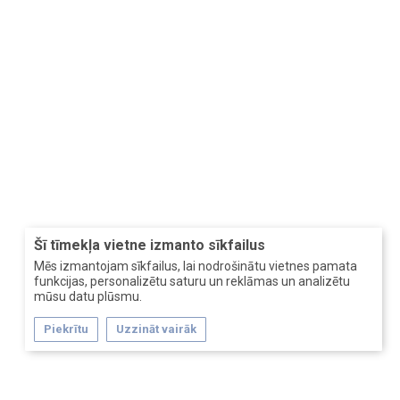
Šī tīmekļa vietne izmanto sīkfailus
Mēs izmantojam sīkfailus, lai nodrošinātu vietnes pamata
funkcijas, personalizētu saturu un reklāmas un analizētu
mūsu datu plūsmu.
Piekrītu
Uzzināt vairāk