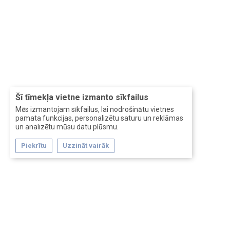
Šī tīmekļa vietne izmanto sīkfailus
Mēs izmantojam sīkfailus, lai nodrošinātu vietnes
pamata funkcijas, personalizētu saturu un reklāmas
un analizētu mūsu datu plūsmu.
Piekrītu
Uzzināt vairāk