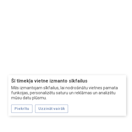
Šī tīmekļa vietne izmanto sīkfailus
Mēs izmantojam sīkfailus, lai nodrošinātu vietnes pamata
funkcijas, personalizētu saturu un reklāmas un analizētu
mūsu datu plūsmu.
Piekrītu
Uzzināt vairāk