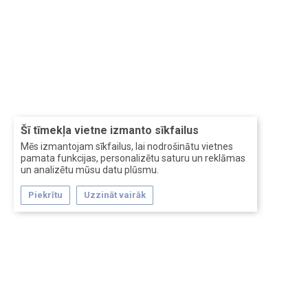
Šī tīmekļa vietne izmanto sīkfailus
Mēs izmantojam sīkfailus, lai nodrošinātu vietnes
pamata funkcijas, personalizētu saturu un reklāmas
un analizētu mūsu datu plūsmu.
Piekrītu
Uzzināt vairāk