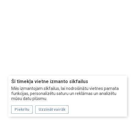
Šī tīmekļa vietne izmanto sīkfailus
Mēs izmantojam sīkfailus, lai nodrošinātu vietnes pamata
funkcijas, personalizētu saturu un reklāmas un analizētu
mūsu datu plūsmu.
Piekrītu
Uzzināt vairāk