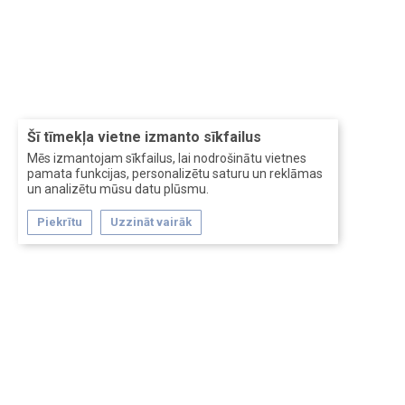
Šī tīmekļa vietne izmanto sīkfailus
Mēs izmantojam sīkfailus, lai nodrošinātu vietnes
pamata funkcijas, personalizētu saturu un reklāmas
un analizētu mūsu datu plūsmu.
Piekrītu
Uzzināt vairāk