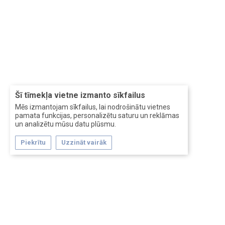
Šī tīmekļa vietne izmanto sīkfailus
Mēs izmantojam sīkfailus, lai nodrošinātu vietnes
pamata funkcijas, personalizētu saturu un reklāmas
un analizētu mūsu datu plūsmu.
Piekrītu
Uzzināt vairāk