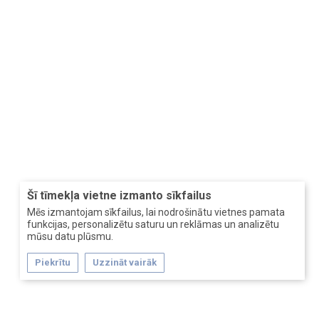
Šī tīmekļa vietne izmanto sīkfailus
Mēs izmantojam sīkfailus, lai nodrošinātu vietnes pamata
funkcijas, personalizētu saturu un reklāmas un analizētu
mūsu datu plūsmu.
Piekrītu
Uzzināt vairāk