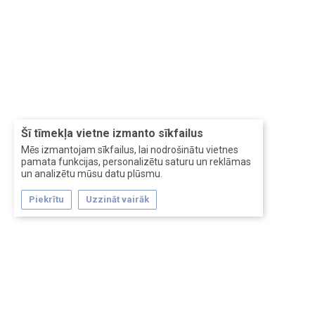
Šī tīmekļa vietne izmanto sīkfailus
Mēs izmantojam sīkfailus, lai nodrošinātu vietnes
pamata funkcijas, personalizētu saturu un reklāmas
un analizētu mūsu datu plūsmu.
Piekrītu
Uzzināt vairāk