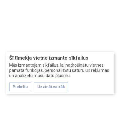
Šī tīmekļa vietne izmanto sīkfailus
Mēs izmantojam sīkfailus, lai nodrošinātu vietnes
pamata funkcijas, personalizētu saturu un reklāmas
un analizētu mūsu datu plūsmu.
Piekrītu
Uzzināt vairāk