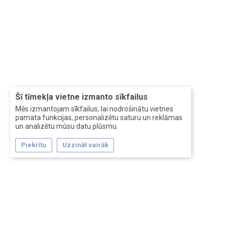
Šī tīmekļa vietne izmanto sīkfailus
Mēs izmantojam sīkfailus, lai nodrošinātu vietnes
pamata funkcijas, personalizētu saturu un reklāmas
un analizētu mūsu datu plūsmu.
Piekrītu
Uzzināt vairāk