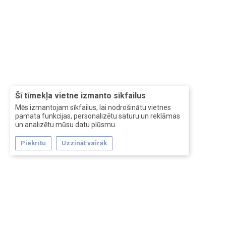
Šī tīmekļa vietne izmanto sīkfailus
Mēs izmantojam sīkfailus, lai nodrošinātu vietnes
pamata funkcijas, personalizētu saturu un reklāmas
un analizētu mūsu datu plūsmu.
Piekrītu
Uzzināt vairāk