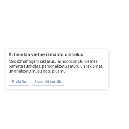
Šī tīmekļa vietne izmanto sīkfailus
Mēs izmantojam sīkfailus, lai nodrošinātu vietnes
pamata funkcijas, personalizētu saturu un reklāmas
un analizētu mūsu datu plūsmu.
Piekrītu
Uzzināt vairāk