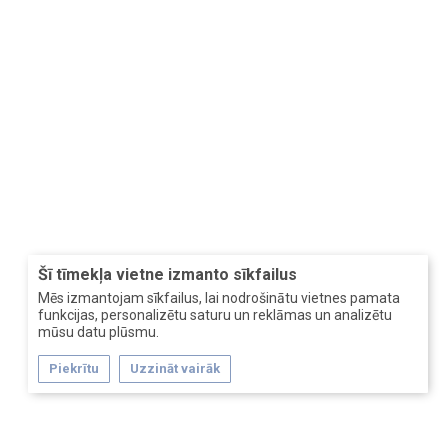
Šī tīmekļa vietne izmanto sīkfailus
Mēs izmantojam sīkfailus, lai nodrošinātu vietnes pamata
funkcijas, personalizētu saturu un reklāmas un analizētu
mūsu datu plūsmu.
Piekrītu
Uzzināt vairāk