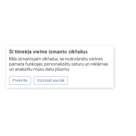
Šī tīmekļa vietne izmanto sīkfailus
Mēs izmantojam sīkfailus, lai nodrošinātu vietnes
pamata funkcijas, personalizētu saturu un reklāmas
un analizētu mūsu datu plūsmu.
Piekrītu
Uzzināt vairāk