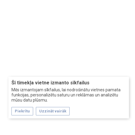
Šī tīmekļa vietne izmanto sīkfailus
Mēs izmantojam sīkfailus, lai nodrošinātu vietnes pamata
funkcijas, personalizētu saturu un reklāmas un analizētu
mūsu datu plūsmu.
Piekrītu
Uzzināt vairāk