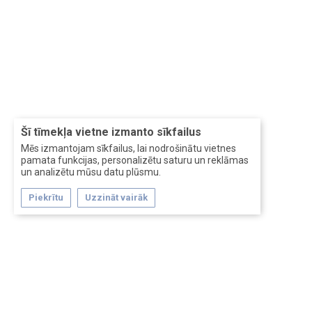
Šī tīmekļa vietne izmanto sīkfailus
Mēs izmantojam sīkfailus, lai nodrošinātu vietnes
pamata funkcijas, personalizētu saturu un reklāmas
un analizētu mūsu datu plūsmu.
Piekrītu
Uzzināt vairāk