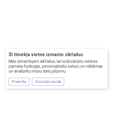
Šī tīmekļa vietne izmanto sīkfailus
Mēs izmantojam sīkfailus, lai nodrošinātu vietnes
pamata funkcijas, personalizētu saturu un reklāmas
un analizētu mūsu datu plūsmu.
Piekrītu
Uzzināt vairāk