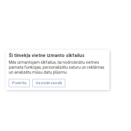
Šī tīmekļa vietne izmanto sīkfailus
Mēs izmantojam sīkfailus, lai nodrošinātu vietnes
pamata funkcijas, personalizētu saturu un reklāmas
un analizētu mūsu datu plūsmu.
Piekrītu
Uzzināt vairāk