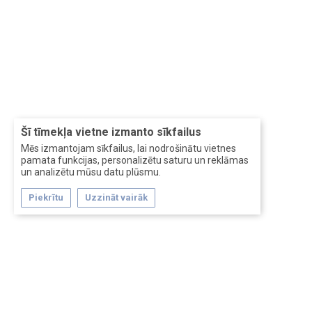
Šī tīmekļa vietne izmanto sīkfailus
Mēs izmantojam sīkfailus, lai nodrošinātu vietnes
pamata funkcijas, personalizētu saturu un reklāmas
un analizētu mūsu datu plūsmu.
Piekrītu
Uzzināt vairāk